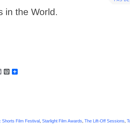
PAS D
s in the World.
E
W
P
m
o
a
a
r
r
i
d
t
l
P
a
r
g
e
e
s
r
s
 Shorts Film Festival
,
Starlight Film Awards
,
The Lift-Off Sessions
,
T