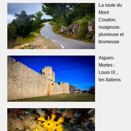
La route du
Mont
Coudon,
nuageuse,
pluvieuse et
brumeuse
Aigues-
Mortes :
Louis IX ,
les Italiens