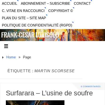
ACCUEIL
ABONNEMENT – SUBSCRIBE
CONTACT
C. VITAE EN RACCOURCI
COPYRIGHT ©
PLAN DU SITE – SITE MAP
POLITIQUE DE CONFIDENTIALITÉ (RGPD)
FRANK-CESAR LOVISOLO
ARTISTE PLURIDISCIPLINAIRE LIBERTAIRE - MUSIQUE,
SON, PHOTOGRAPHIE, ARTS NUMÉRIQUES, VIDÉO.
Home
»
Page
ÉTIQUETTE :
MARTIN SCORSESE
6 COMMENTAIRES
Surfarara – L’usine de soufre