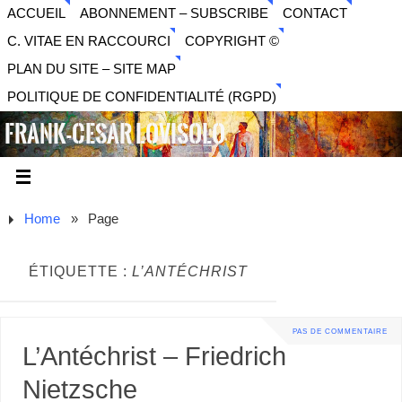
ACCUEIL
ABONNEMENT – SUBSCRIBE
CONTACT
C. VITAE EN RACCOURCI
COPYRIGHT ©
PLAN DU SITE – SITE MAP
POLITIQUE DE CONFIDENTIALITÉ (RGPD)
FRANK-CESAR LOVISOLO
ARTISTE PLURIDISCIPLINAIRE LIBERTAIRE - MUSIQUE,
SON, PHOTOGRAPHIE, ARTS NUMÉRIQUES, VIDÉO.
Home
»
Page
ÉTIQUETTE :
L’ANTÉCHRIST
PAS DE COMMENTAIRE
L’Antéchrist – Friedrich
Nietzsche