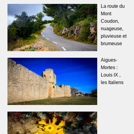
La route du
Mont
Coudon,
nuageuse,
pluvieuse et
brumeuse
Aigues-
Mortes :
Louis IX ,
les Italiens