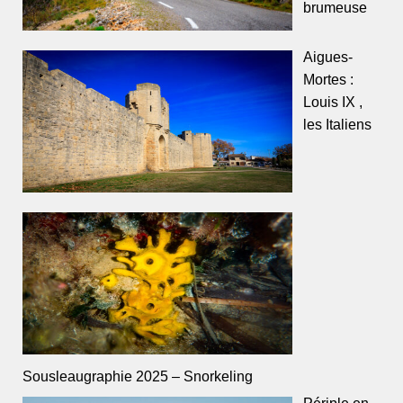
brumeuse
Aigues-
Mortes :
Louis IX ,
les Italiens
Sousleaugraphie 2025 – Snorkeling
Périple en