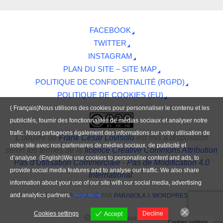
FACEBOOK
TWITTER
INSTAGRAM
PLAN DU SITE – SITE MAP
POLITIQUE DE CONFIDENTIALITÉ (RGPD)
POLITIQUE DE COOKIES (EU)
( Français)Nous utilisons des cookies pour personnaliser le contenu et les
publicités, fournir des fonctionnalités de médias sociaux et analyser notre
trafic. Nous partageons également des informations sur votre utilisation de
L'oeuvre
de
Frank César Lovisolo
est mis à disposition
notre site avec nos partenaires de médias sociaux, de publicité et
selon les termes de la
licence Creative Commons Attribution
d’analyse. (English)We use cookies to personalise content and ads, to
Pas d'Utilisation Commerciale - Pas de Modification 4.0
provide social media features and to analyse our traffic. We also share
International
.
information about your use of our site with our social media, advertising
and analytics partners.
View more
FIÈREMENT PROPULSÉ PAR
PARABOLA
&
WORDPRESS.
Cookies settings
Decline
Accept
Contenu IA-Ready
Cookies settings