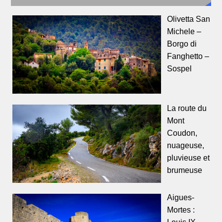
Olivetta San
Michele –
Borgo di
Fanghetto –
Sospel
La route du
Mont
Coudon,
nuageuse,
pluvieuse et
brumeuse
Aigues-
Mortes :
Louis IX ,