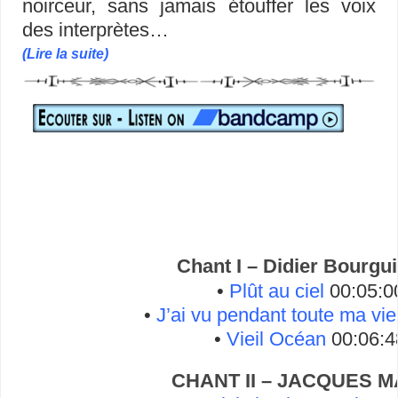
noirceur, sans jamais étouffer les voix
des interprètes…
(Lire la suite)
Chant I – Didier Bourgu
•
Plût au ciel
00:05:0
•
J’ai vu pendant toute ma vie
•
Vieil Océan
00:06:4
CHANT II – JACQUES 