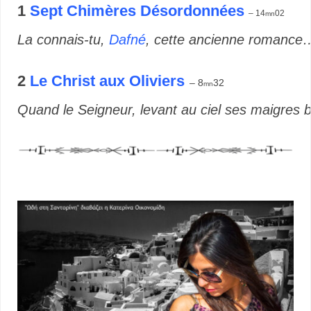
1
Sept Chimères Désordonnées
– 14
02
mn
La connais-tu,
Dafné
, cette ancienne romance
2
Le Christ aux Oliviers
– 8
32
mn
Quand le Seigneur, levant au ciel ses maigres