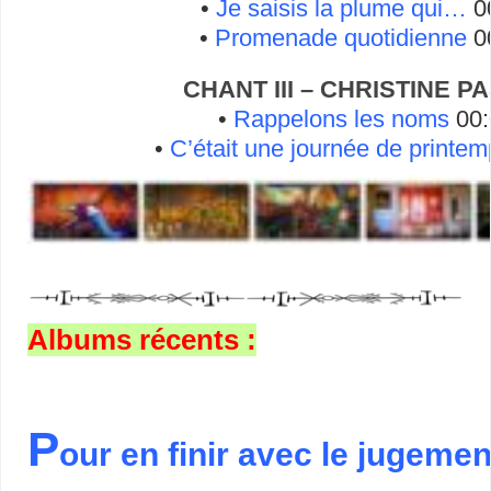
•
Je saisis la plume qui…
0
•
Promenade quotidienne
0
CHANT III – CHRISTINE P
•
Rappelons les noms
00:
•
C’était une journée de printe
Albums récents :
P
our en finir avec le jugemen