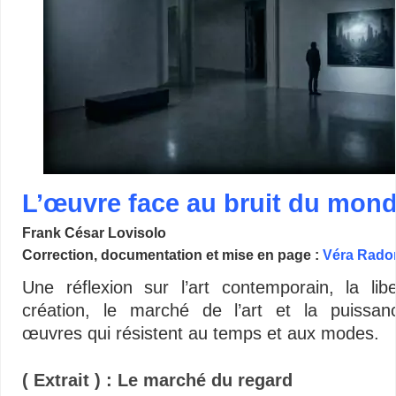
L’œuvre face au bruit du mon
Frank César Lovisolo
Correction, documentation et mise en page :
Véra Rado
Une réflexion sur l’art contemporain, la lib
création, le marché de l’art et la puissa
œuvres qui résistent au temps et aux modes.
( Extrait ) : Le marché du regard