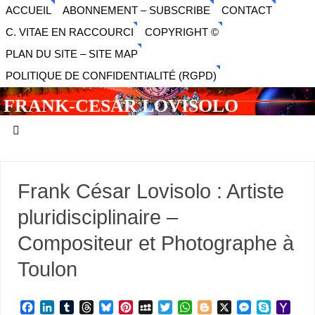
ACCUEIL
ABONNEMENT – SUBSCRIBE
CONTACT
C. VITAE EN RACCOURCI
COPYRIGHT ©
PLAN DU SITE – SITE MAP
POLITIQUE DE CONFIDENTIALITÉ (RGPD)
FRANK-CESAR LOVISOLO
ARTISTE PLURIDISCIPLINAIRE LIBERTAIRE - MUSIQUE,
SON, PHOTOGRAPHIE, ARTS NUMÉRIQUES, VIDÉO.
Frank César Lovisolo : Artiste
pluridisciplinaire –
Compositeur et Photographe à
Toulon
F
L
T
T
B
P
M
T
W
B
X
M
S
Y