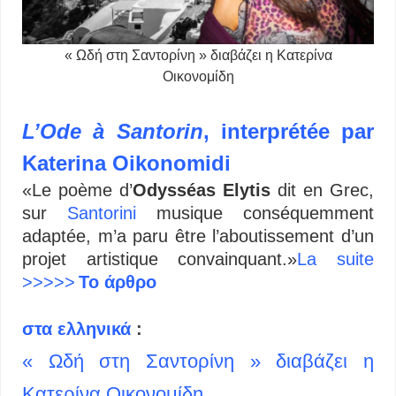
« Ωδή στη Σαντορίνη » διαβάζει η Κατερίνα
Οικονομίδη
L’Ode à Santorin
, interprétée par
Katerina Oikonomidi
«Le poème d’
Odysséas Elytis
dit en Grec,
sur
Santorini
musique conséquemment
adaptée, m’a paru être l’aboutissement d’un
projet artistique convainquant.»
La suite
>>>>>
Το άρθρο
στα ελληνικά
:
« Ωδή στη Σαντορίνη » διαβάζει η
Κατερίνα Οικονομίδη