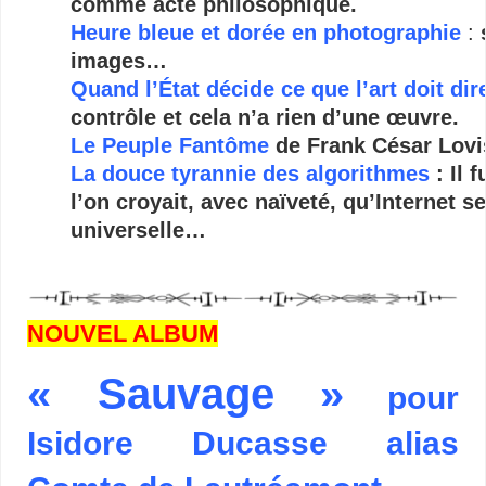
comme acte philosophique.
Heure bleue et dorée en photographie
:
images…
Quand l’État décide ce que l’art doit dir
contrôle et cela n’a rien d’une œuvre.
Le Peuple Fantôme
de Frank César Lovi
La douce tyrannie des algorithmes
: Il 
l’on croyait, avec naïveté, qu’Internet se
universelle…
NOUVEL ALBUM
« Sauvage »
pour
Isidore Ducasse alias