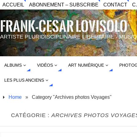
ACCUEIL
ABONNEMENT – SUBSCRIBE
CONTACT
C
FRANK-CESAR LOVISOLO
ARTISTE PLURIDISCIPLINAIRE LIBERTAIRE - MUS
ALBUMS
VIDÉOS
ART NUMÉRIQUE
PHOTOG
LES PLUS ANCIENS
Home
»
Category "Archives photos Voyages"
CATÉGORIE :
ARCHIVES PHOTOS VOYAGE