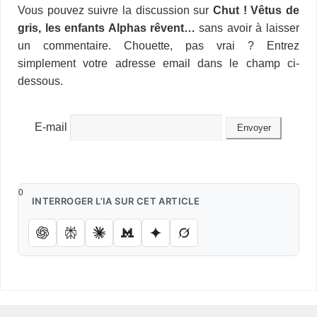
i
d
t
Vous pouvez suivre la discussion sur
Chut ! Vêtus de
o
d
r
d
k
r
c
e
A
e
n
M
l
P
a
gris, les enfants Alphas rêvent…
sans avoir à laisser
o
I
s
y
e
e
r
p
r
g
a
r
g
k
n
s
p
e
i
un commentaire. Chouette, pas vrai ? Entrez
e
e
t
r
l
s
r
simplement votre adresse email dans le champ ci-
s
dessous.
E-mail
0
INTERROGER L’IA SUR CET ARTICLE