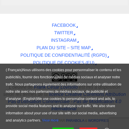
FACEBOOK
TWITTER
INSTAGRAM
PLAN DU SITE – SITE MAP
POLITIQUE DE CONFIDENTIALITÉ (RGPD)
POLITIQUE DE COOKIES (EU)
( Français)Nous utilisons des cookies pour personnaliser le contenu et les
publicités, fournir des fonctionnalités de médias sociaux et analyser notre
trafic. Nous partageons également des informations sur votre utilisation de
L'oeuvre
de
Frank César Lovisolo
est mis à disposition
notre site avec nos partenaires de médias sociaux, de publicité et
selon les termes de la
licence Creative Commons Attribution
d’analyse. (English)We use cookies to personalise content and ads, to
Pas d'Utilisation Commerciale - Pas de Modification 4.0
provide social media features and to analyse our traffic. We also share
International
.
information about your use of our site with our social media, advertising
and analytics partners.
View more
FIÈREMENT PROPULSÉ PAR
PARABOLA
&
WORDPRESS.