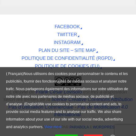
FACEBOOK
TWITTER
INSTAGRAM
PLAN DU SITE – SITE MAP
POLITIQUE DE CONFIDENTIALITÉ (RGPD)
POLITIQUE DE COOKIES (EU)
( Français)Nous utilisons des cookies pour personnaliser le contenu et les
publicités, fournir des fonctionnalités de médias sociaux et analyser notre
trafic. Nous partageons également des informations sur votre utilisation de
L'oeuvre
de
Frank César Lovisolo
est mis à disposition
notre site avec nos partenaires de médias sociaux, de publicité et
selon les termes de la
licence Creative Commons Attribution
d’analyse. (English)We use cookies to personalise content and ads, to
Pas d'Utilisation Commerciale - Pas de Modification 4.0
provide social media features and to analyse our traffic. We also share
International
.
information about your use of our site with our social media, advertising
and analytics partners.
View more
FIÈREMENT PROPULSÉ PAR
PARABOLA
&
WORDPRESS.