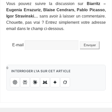
i
d
t
Vous pouvez suivre la discussion sur
Biarritz –
o
d
r
d
k
r
c
e
A
e
n
M
l
P
a
Eugenia Errazuriz, Blaise Cendrars, Pablo Picasso,
o
I
s
y
e
e
r
p
r
g
a
r
g
k
n
s
p
e
i
Igor Stravinski…
sans avoir à laisser un commentaire.
e
e
t
r
l
s
r
Chouette, pas vrai ? Entrez simplement votre adresse
s
email dans le champ ci-dessous.
E-mail
0
INTERROGER L’IA SUR CET ARTICLE