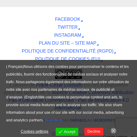
FACEBOOK
TWITTER
INSTAGRAM
PLAN DU SITE – SITE MAP
POLITIQUE DE CONFIDENTIALITÉ (RGPD)
POLITIQUE DE COOKIES (EU)
( Français)Nous utilisons des cookies pour personnaliser le contenu et les
publicités, fournir des fonctionnalités de médias sociaux et analyser notre
trafic. Nous partageons également des informations sur votre utilisation de
L'oeuvre
de
Frank César Lovisolo
est mis à disposition
notre site avec nos partenaires de médias sociaux, de publicité et
selon les termes de la
licence Creative Commons Attribution
d’analyse. (English)We use cookies to personalise content and ads, to
Pas d'Utilisation Commerciale - Pas de Modification 4.0
provide social media features and to analyse our traffic. We also share
International
.
information about your use of our site with our social media, advertising
and analytics partners.
View more
FIÈREMENT PROPULSÉ PAR
PARABOLA
&
WORDPRESS.
Cookies settings
Decline
Accept
Contenu IA-Ready
Cookies settings