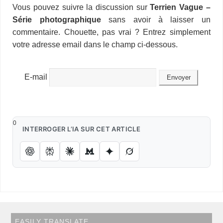
i
d
t
Vous pouvez suivre la discussion sur
Terrien Vague –
o
d
r
d
k
r
c
e
A
e
n
M
l
P
a
Série photographique
sans avoir à laisser un
o
I
s
y
e
e
r
p
r
g
a
r
g
k
n
s
p
e
i
commentaire. Chouette, pas vrai ? Entrez simplement
e
e
t
r
l
s
r
votre adresse email dans le champ ci-dessous.
s
E-mail
0
INTERROGER L’IA SUR CET ARTICLE
EASILY TRANSLATE