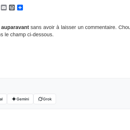
Y
E
W
P
a
m
o
a
h
a
r
r
o
i
d
t
 auparavant
sans avoir à laisser un commentaire. Chou
o
l
P
a
ns le champ ci-dessous.
M
r
g
a
e
e
s
r
s
al
Gemini
Grok