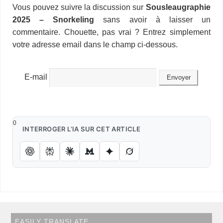
i
d
t
Vous pouvez suivre la discussion sur
Sousleaugraphie
o
d
r
d
k
r
c
e
A
e
n
M
l
P
a
2025 – Snorkeling
sans avoir à laisser un
o
I
s
y
e
e
r
p
r
g
a
r
g
k
n
s
p
e
i
commentaire. Chouette, pas vrai ? Entrez simplement
e
e
t
r
l
s
r
votre adresse email dans le champ ci-dessous.
s
E-mail
0
INTERROGER L’IA SUR CET ARTICLE
EASILY TRANSLATE