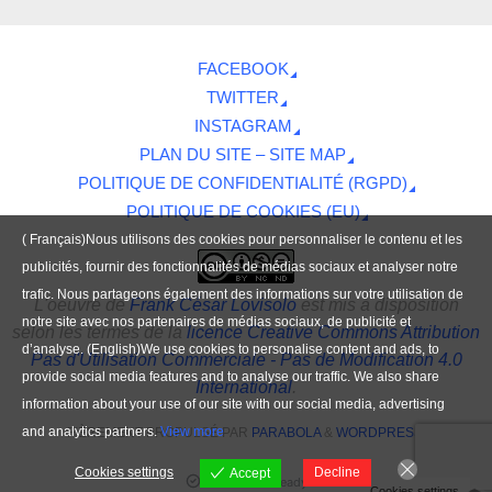
FACEBOOK
TWITTER
INSTAGRAM
PLAN DU SITE – SITE MAP
POLITIQUE DE CONFIDENTIALITÉ (RGPD)
POLITIQUE DE COOKIES (EU)
( Français)Nous utilisons des cookies pour personnaliser le contenu et les
publicités, fournir des fonctionnalités de médias sociaux et analyser notre
trafic. Nous partageons également des informations sur votre utilisation de
L'oeuvre
de
Frank César Lovisolo
est mis à disposition
notre site avec nos partenaires de médias sociaux, de publicité et
selon les termes de la
licence Creative Commons Attribution
d’analyse. (English)We use cookies to personalise content and ads, to
Pas d'Utilisation Commerciale - Pas de Modification 4.0
provide social media features and to analyse our traffic. We also share
International
.
information about your use of our site with our social media, advertising
and analytics partners.
View more
FIÈREMENT PROPULSÉ PAR
PARABOLA
&
WORDPRESS.
Cookies settings
Decline
Accept
Contenu IA-Ready
Cookies settings